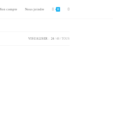
Toggle
Mon compte
Nous joindre
0
website
VISUALISER :
24
48
TOUS
search