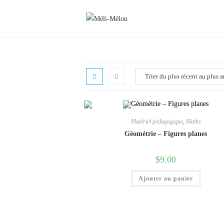
Aller
au
contenu
Matériel pédagogique
,
Maths
Géométrie – Figures planes
$
9.00
Ajouter au panier