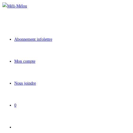
Aller
au
contenu
Abonnement infolettre
Mon compte
Nous joindre
0
Toggle