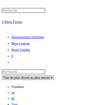
Press
website
Escape
0
Menu
Fermer
to
close
search
the
Abonnement infolettre
search
Mon compte
panel.
Nous joindre
0
Toggle
website
Search
search
this
website
Visualiser :
24
48
Tous