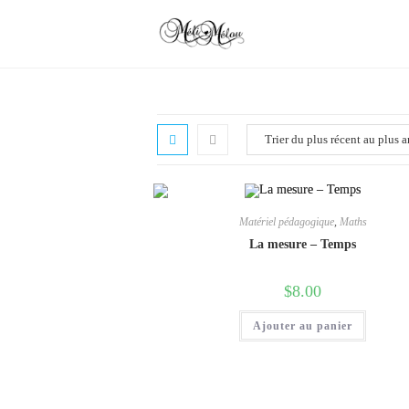
Aller
au
contenu
Matériel pédagogique
,
Maths
La mesure – Temps
$
8.00
Ajouter au panier