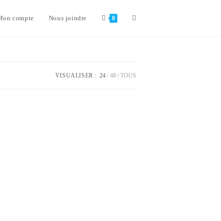
Toggle
Mon compte
Nous joindre
0
website
VISUALISER :
24
48
TOUS
search