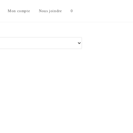
Mon compte
Nous joindre
0
Toggle
website
search