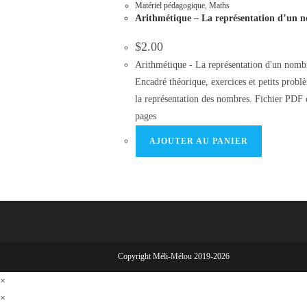
Matériel pédagogique
,
Maths
Arithmétique – La représentation d’un 
$
2.00
Arithmétique - La représentation d'un nomb
Encadré théorique, exercices et petits probl
la représentation des nombres. Fichier PDF 
pages
AJOUTER AU PANIER
Copyright Méli-Mélou 2019-2026
×
×