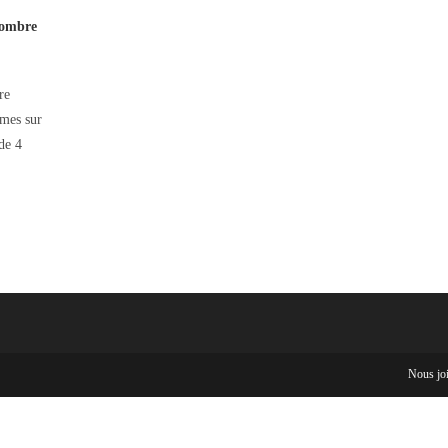
nombre
re
èmes sur
de 4
Nous jo