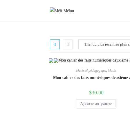
Aller
au
contenu
Matériel pédagogique
,
Maths
Mon cahier des faits numériques deuxième
$
30.00
Ajouter au panier