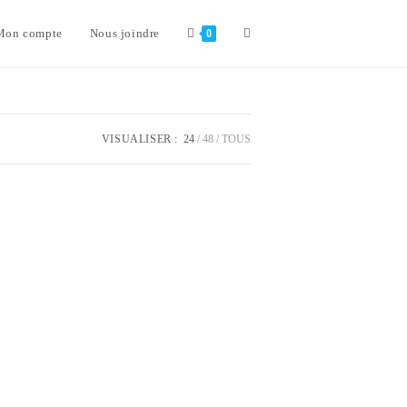
Toggle
Mon compte
Nous joindre
0
website
VISUALISER :
24
48
TOUS
search