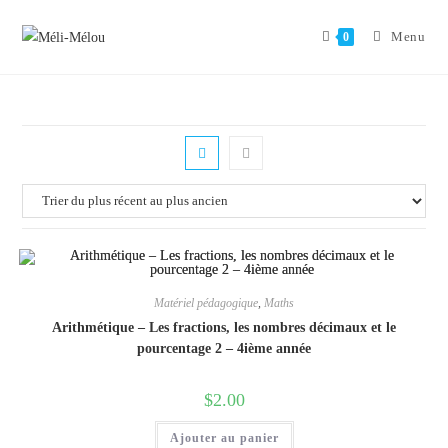
Aller
au
Menu
0
contenu
Matériel pédagogique
,
Maths
Arithmétique – Les fractions, les nombres décimaux et le
pourcentage 2 – 4ième année
$
2.00
Ajouter au panier