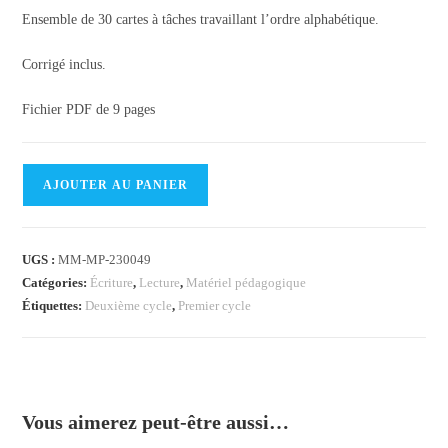
Ensemble de 30 cartes à tâches travaillant l’ordre alphabétique.
Corrigé inclus.
Fichier PDF de 9 pages
quantité
AJOUTER AU PANIER
de
Cartes
à
UGS :
MM-MP-230049
tâches
Catégories:
Écriture
,
Lecture
,
Matériel pédagogique
-
Étiquettes:
Deuxième cycle
,
Premier cycle
L'ordre
alphabétique
2
Vous aimerez peut-être aussi…