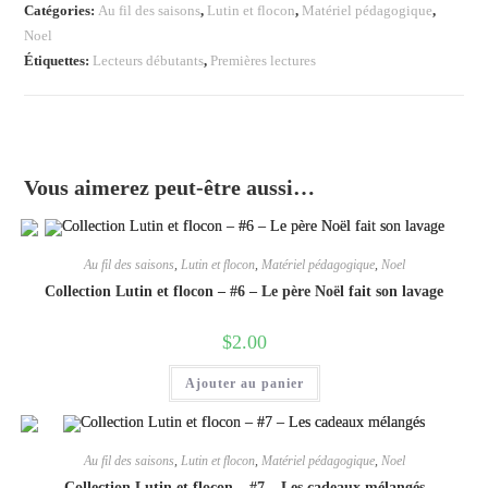
et
Catégories:
Au fil des saisons
,
Lutin et flocon
,
Matériel pédagogique
,
flocon
Noel
-
Étiquettes:
Lecteurs débutants
,
Premières lectures
#8
-
Les
souris
Vous aimerez peut-être aussi…
coquines
Au fil des saisons
,
Lutin et flocon
,
Matériel pédagogique
,
Noel
Collection Lutin et flocon – #6 – Le père Noël fait son lavage
$
2.00
Ajouter au panier
Au fil des saisons
,
Lutin et flocon
,
Matériel pédagogique
,
Noel
Collection Lutin et flocon – #7 – Les cadeaux mélangés