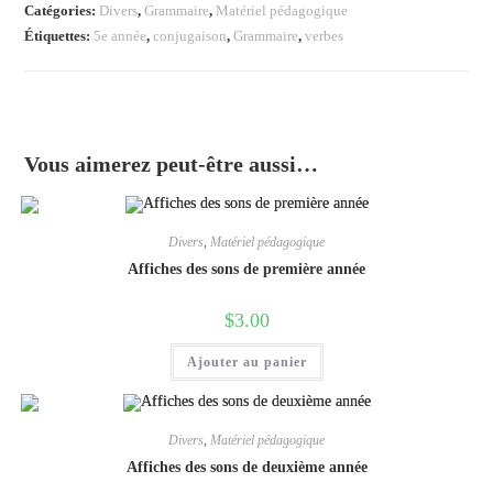
conjugaison
Catégories:
Divers
,
Grammaire
,
Matériel pédagogique
5e
Étiquettes:
5e année
,
conjugaison
,
Grammaire
,
verbes
année
-
Couleur
Vous aimerez peut-être aussi…
Divers
,
Matériel pédagogique
Affiches des sons de première année
$
3.00
Ajouter au panier
Divers
,
Matériel pédagogique
Affiches des sons de deuxième année