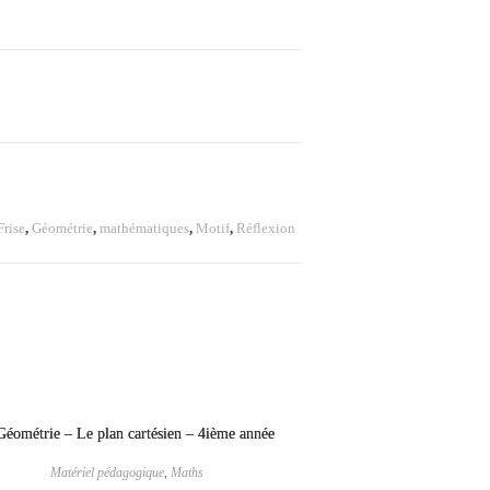
Frise
,
Géométrie
,
mathématiques
,
Motif
,
Réflexion
Matériel pédagogique
,
Maths