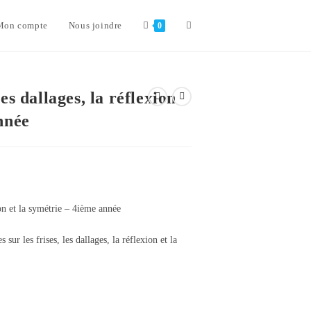
Toggle
Mon compte
Nous joindre
0
website
es dallages, la réflexion
nnée
search
ion et la symétrie – 4ième année
sur les frises, les dallages, la réflexion et la