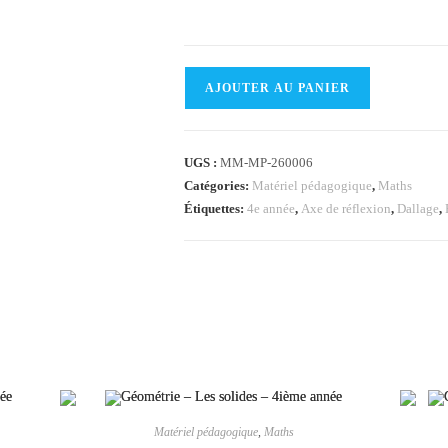
quantité
AJOUTER AU PANIER
de
Géométrie
-
UGS :
MM-MP-260006
Les
Catégories:
Matériel pédagogique
,
Maths
frises,
Étiquettes:
4e année
,
Axe de réflexion
,
Dallage
,
les
dallages,
la
réflexion
et
la
symétrie
-
4ième
Matériel pédagogique
,
Maths