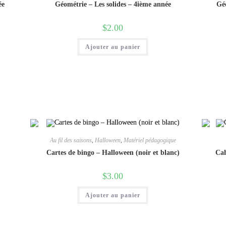
année
ée
Géométrie – Les solides – 4ième année
Géo
$
2.00
Ajouter au panier
Au fil des saisons
,
Halloween
,
Matériel pédagogique
Cartes de bingo – Halloween (noir et blanc)
Cah
$
3.00
Ajouter au panier