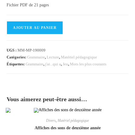
Fichier PDF de 21 pages
quantité
AJOUTER AU PANIER
de
Les
100
UGS :
MM-MP-190009
mots
Catégories:
Grammaire
,
Lecture
,
Matériel pédagogique
les
Étiquettes:
Grammaire
,
j'ai...qui a
,
Jeu
,
Mots les plus courants
plus
courants
de
la
Vous aimerez peut-être aussi…
langue
française
(complet)
Divers
,
Matériel pédagogique
Affiches des sons de deuxième année