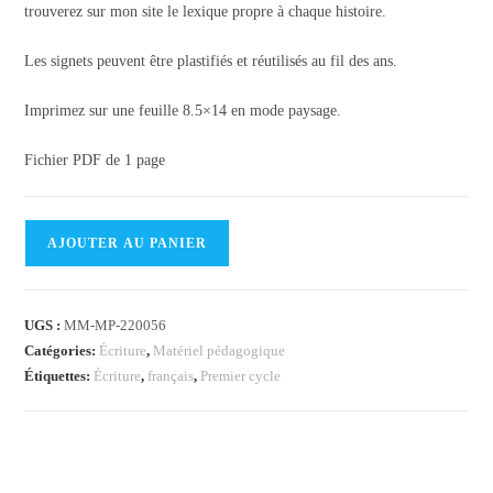
trouverez sur mon site le lexique propre à chaque histoire.
Les signets peuvent être plastifiés et réutilisés au fil des ans.
Imprimez sur une feuille 8.5×14 en mode paysage.
Fichier PDF de 1 page
quantité
AJOUTER AU PANIER
de
Signet
d'écriture
UGS :
MM-MP-220056
-
Catégories:
Écriture
,
Matériel pédagogique
À
Étiquettes:
Écriture
,
français
,
Premier cycle
la
ferme