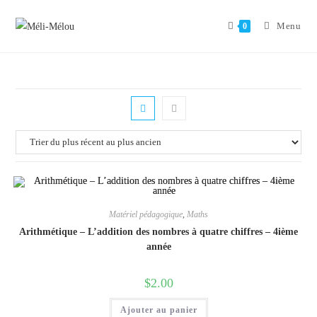
Aller
au
Menu
0
contenu
Matériel pédagogique
,
Maths
Arithmétique – L’addition des nombres à quatre chiffres – 4ième
année
$
2.00
Ajouter au panier