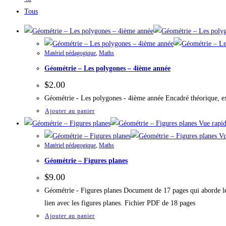
Tous
Matériel pédagogique
,
Maths
Géométrie – Les polygones – 4ième année
$
2.00
Géométrie - Les polygones - 4ième année Encadré théorique, ex
Ajouter au panier
Vue rapi
Vu
Matériel pédagogique
,
Maths
Géométrie – Figures planes
$
9.00
Géométrie - Figures planes Document de 17 pages qui aborde le
lien avec les figures planes. Fichier PDF de 18 pages
Ajouter au panier