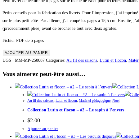
Petit livret de lecture de 8 pages sur le thème de Noël pour lecteurs débutant
Petits conseils pour la fabrication des livrets. Pour l’impression, j’ai imprim
sur le plus petit côté. Par ailleurs, j’ai coupé les pages à 18,5 cm. Ensuite, j’
(précédemment pliée) avant de brocher le tout avec deux agrafes.
Fichier PDF de 5 pages
quantité
AJOUTER AU PANIER
de
UGS :
MM-MP-250087
Catégories:
Au fil des saisons
,
Lutin et flocon
,
Matér
Collection
Vous aimerez peut-être aussi…
Lutin
et
flocon
-
Au fil des saisons
,
Lutin et flocon
,
Matériel pédagogique
,
Noel
#1
Collection Lutin et flocon – #2 – Le sapin à l’envers
-
$
2.00
Le
Ajouter au panier
café
d'Elfie