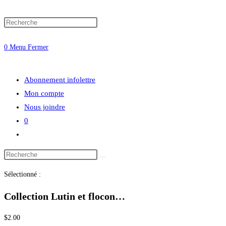
Press
website
Escape
0
Menu
Fermer
to
close
search
the
Abonnement infolettre
search
Mon compte
panel.
Nous joindre
0
Toggle
website
Search
search
this
Sélectionné :
website
Collection Lutin et flocon…
$
2.00