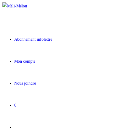
Aller
au
contenu
Abonnement infolettre
Mon compte
Nous joindre
0
Toggle