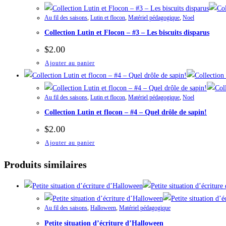
Au fil des saisons
,
Lutin et flocon
,
Matériel pédagogique
,
Noel
Collection Lutin et Flocon – #3 – Les biscuits disparus
$
2.00
Ajouter au panier
Au fil des saisons
,
Lutin et flocon
,
Matériel pédagogique
,
Noel
Collection Lutin et flocon – #4 – Quel drôle de sapin!
$
2.00
Ajouter au panier
Produits similaires
Au fil des saisons
,
Halloween
,
Matériel pédagogique
Petite situation d’écriture d’Halloween