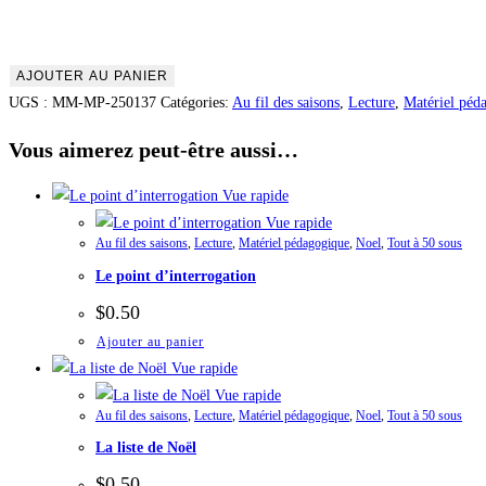
quantité
AJOUTER AU PANIER
de
UGS :
MM-MP-250137
Catégories:
Au fil des saisons
,
Lecture
,
Matériel péd
La
Vous aimerez peut-être aussi…
magie
de
Vue rapide
l'hiver
Vue rapide
Au fil des saisons
,
Lecture
,
Matériel pédagogique
,
Noel
,
Tout à 50 sous
Le point d’interrogation
$
0.50
Ajouter au panier
Vue rapide
Vue rapide
Au fil des saisons
,
Lecture
,
Matériel pédagogique
,
Noel
,
Tout à 50 sous
La liste de Noël
$
0.50