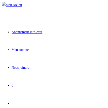
Aller
au
contenu
Abonnement infolettre
Mon compte
Nous joindre
0
Toggle