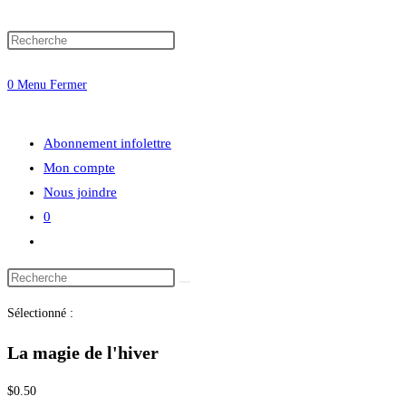
Press
website
Escape
0
Menu
Fermer
to
close
search
the
Abonnement infolettre
search
Mon compte
panel.
Nous joindre
0
Toggle
website
Search
search
this
Sélectionné :
website
La magie de l'hiver
$
0.50