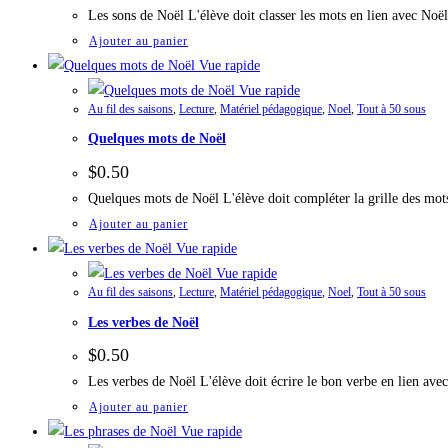
Les sons de Noël L'élève doit classer les mots en lien avec No
Ajouter au panier
Vue rapide
Vue rapide
Au fil des saisons
,
Lecture
,
Matériel pédagogique
,
Noel
,
Tout à 50 sous
Quelques mots de Noël
$
0.50
Quelques mots de Noël L'élève doit compléter la grille des mo
Ajouter au panier
Vue rapide
Vue rapide
Au fil des saisons
,
Lecture
,
Matériel pédagogique
,
Noel
,
Tout à 50 sous
Les verbes de Noël
$
0.50
Les verbes de Noël L'élève doit écrire le bon verbe en lien av
Ajouter au panier
Vue rapide