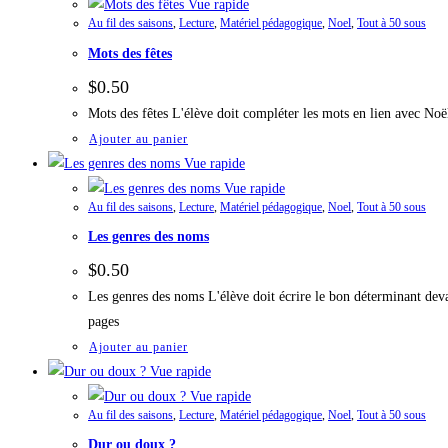
Vue rapide
Au fil des saisons
,
Lecture
,
Matériel pédagogique
,
Noel
,
Tout à 50 sous
Mots des fêtes
$
0.50
Mots des fêtes L'élève doit compléter les mots en lien avec No
Ajouter au panier
Vue rapide
Vue rapide
Au fil des saisons
,
Lecture
,
Matériel pédagogique
,
Noel
,
Tout à 50 sous
Les genres des noms
$
0.50
Les genres des noms L'élève doit écrire le bon déterminant dev
pages
Ajouter au panier
Vue rapide
Vue rapide
Au fil des saisons
,
Lecture
,
Matériel pédagogique
,
Noel
,
Tout à 50 sous
Dur ou doux ?