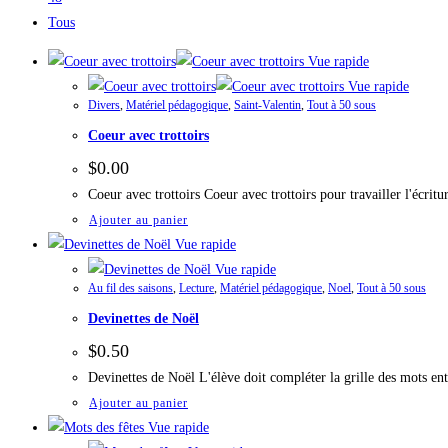
Tous
Vue rapide
Vue rapide
Divers
,
Matériel pédagogique
,
Saint-Valentin
,
Tout à 50 sous
Coeur avec trottoirs
$
0.00
Coeur avec trottoirs Coeur avec trottoirs pour travailler l'écri
Ajouter au panier
Vue rapide
Vue rapide
Au fil des saisons
,
Lecture
,
Matériel pédagogique
,
Noel
,
Tout à 50 sous
Devinettes de Noël
$
0.50
Devinettes de Noël L'élève doit compléter la grille des mots e
Ajouter au panier
Vue rapide