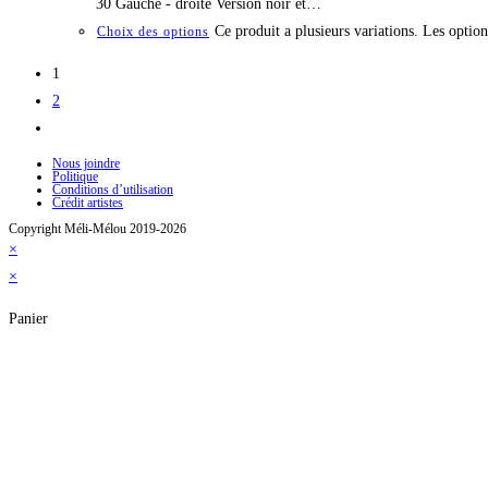
30 Gauche - droite Version noir et…
Ce produit a plusieurs variations. Les option
Choix des options
1
2
Nous joindre
Politique
Conditions d’utilisation
Crédit artistes
Copyright Méli-Mélou 2019-2026
×
×
Panier