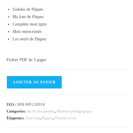
Sodoku de Pâques
Ma liste de Pâques
Complète mon lapin
Mots entrecroisés
Les oeufs de Pâques
Fichier PDF de 3 pages
quantité
AJOUTER AU PANIER
de
Mes
petits
UGS :
MM-MP-230014
jeux
Catégories:
Au fil des saisons
,
Matériel pédagogique
de
Étiquettes:
Activités
,
Pâques
,
Premier cycle
Pâques
2